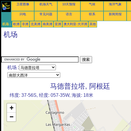
卫星图像
机场天气
10天预报
气候
海洋气象
闪电
常见问题
语言
联系
新闻简报
机场 :
欧洲
非洲
北美洲
南美洲
亚洲
澳大利亚-大洋洲
其他
机场
机场 :
马德普拉塔, 阿根廷
纬度: 37-56S, 经度: 057-35W, 海拔: 18米
+
−