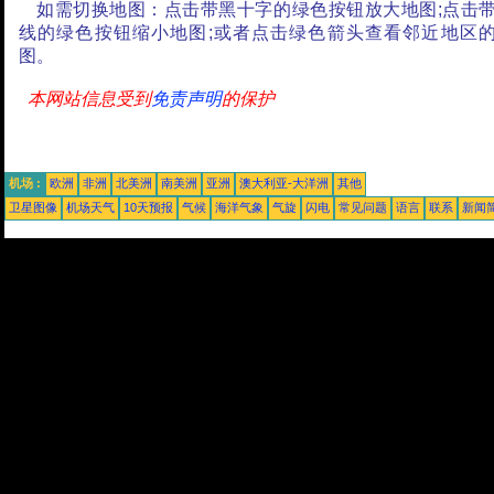
如需切换地图：点击带黑十字的绿色按钮放大地图;点击
线的绿色按钮缩小地图;或者点击绿色箭头查看邻近地区
图。
本网站信息受到
免责声明
的保护
机场 :
欧洲
非洲
北美洲
南美洲
亚洲
澳大利亚-大洋洲
其他
卫星图像
机场天气
10天预报
气候
海洋气象
气旋
闪电
常见问题
语言
联系
新闻