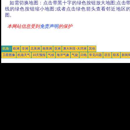
如需切换地图：点击带黑十字的绿色按钮放大地图;点击
线的绿色按钮缩小地图;或者点击绿色箭头查看邻近地区
图。
本网站信息受到
免责声明
的保护
机场 :
欧洲
非洲
北美洲
南美洲
亚洲
澳大利亚-大洋洲
其他
卫星图像
机场天气
10天预报
气候
海洋气象
气旋
闪电
常见问题
语言
联系
新闻