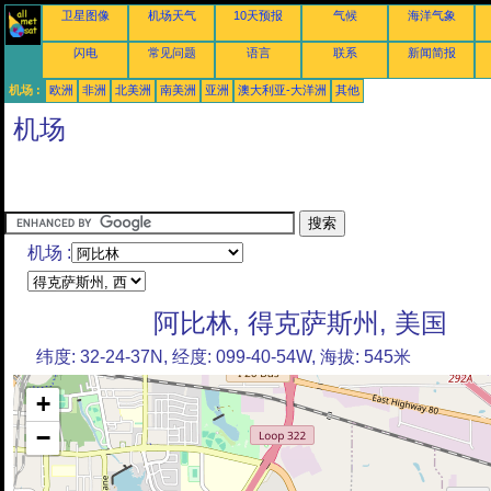
卫星图像
机场天气
10天预报
气候
海洋气象
闪电
常见问题
语言
联系
新闻简报
机场 :
欧洲
非洲
北美洲
南美洲
亚洲
澳大利亚-大洋洲
其他
机场
机场 :
阿比林, 得克萨斯州, 美国
纬度: 32-24-37N, 经度: 099-40-54W, 海拔: 545米
+
−