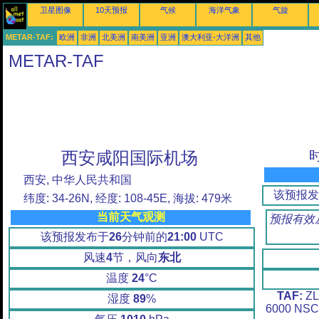
卫星图像
10天预报
气候
海洋气象
气旋
METAR-TAF:
欧洲
非洲
北美洲
南美洲
亚洲
澳大利亚-大洋洲
其他
METAR-TAF
西安咸阳国际机场
时
西安, 中华人民共和国
该预报发
纬度: 34-26N, 经度: 108-45E, 海拔: 479米
当前天气观测
预报有效从
该预报发布于
26
分钟前的
21:00
UTC
风速
4
节，风向
东北
温度
24
°C
TAF:
ZL
湿度
89
%
6000 NSC