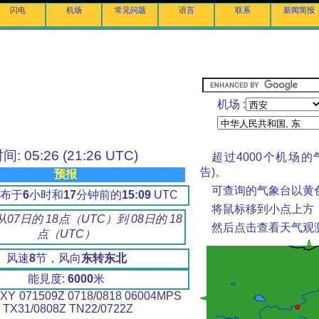
闪电
机场
常见问题
语言
联系
新闻简报
机场 :
间: 05:26 (21:26 UTC)
超过4000个机场的
告)。
预报
可查询的气象台以黄
布于
6
小时和
17
分钟前的
15:09
UTC
将鼠标移到小点上方
07日的 18点（UTC）到 08日的 18
然后点击查看天气观
点（UTC）
风速
8
节，风向
东转东北
能見度:
6000
米
XY 071509Z 0718/0818 06004MPS
 TX31/0808Z TN22/0722Z