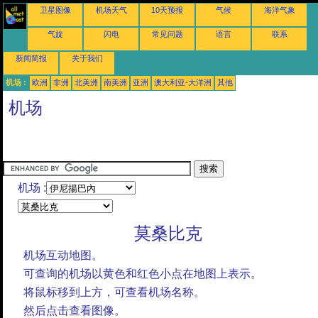
卫星图像
机场天气
10天预报
气候
海洋气象
气旋
闪电
常见问题
语言
联系
新闻简报
关于我们
机场 :
欧洲
非洲
北美洲
南美洲
亚洲
澳大利亚-大洋洲
其他
机场
机场 :
莫桑比克
机场互动地图。
可查询的机场以黄色和红色小点在地图上表示。
将鼠标移到上方，可查看机场名称。
然后点击查看图像。