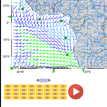
000
00
03
06
09
12
15
18
21
24
27
30
33
36
39
42
45
48
51
54
57
60
63
66
69
72
75
78
81
84
87
90
93