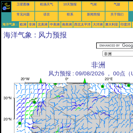
卫星图像
机场天气
10天预报
气候
气旋
常见问题
语言
联系
新闻简报
关于我们
海洋气象 :
欧洲
非洲
北美洲
中美洲
南美洲
西北太平洋
大洋洲
澳大利亚
印度洋
海洋气象 : 风力预报
非洲
风力预报 : 09/08/2026 ， 00点