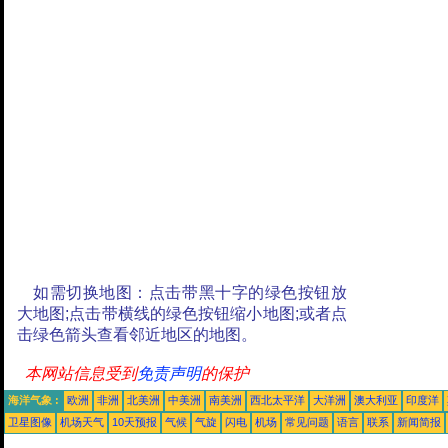
如需切换地图：点击带黑十字的绿色按钮放
大地图;点击带横线的绿色按钮缩小地图;或者点
击绿色箭头查看邻近地区的地图。
本网站信息受到
免责声明
的保护
海洋气象 :
欧洲
非洲
北美洲
中美洲
南美洲
西北太平洋
大洋洲
澳大利亚
印度洋
卫星图像
机场天气
10天预报
气候
气旋
闪电
机场
常见问题
语言
联系
新闻简报