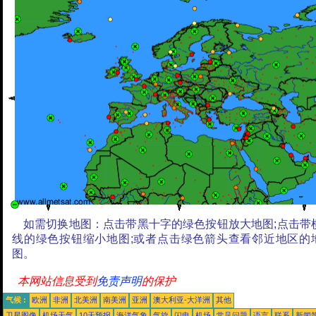
如需切换地图：点击带黑十字的绿色按钮放大地图;点击带
线的绿色按钮缩小地图;或者点击绿色箭头查看邻近地区的
图。
本网站信息受到
免责声明
的保护
气候 :
欧洲
非洲
北美洲
南美洲
亚洲
澳大利亚-大洋洲
其他
卫星图像
机场天气
10天预报
海洋气象
气旋
闪电
机场
常见问题
语言
联系
新闻