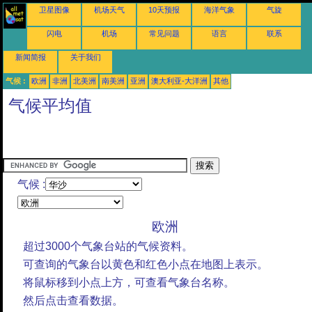
卫星图像
机场天气
10天预报
海洋气象
气旋
闪电
机场
常见问题
语言
联系
新闻简报
关于我们
气候 :
欧洲
非洲
北美洲
南美洲
亚洲
澳大利亚-大洋洲
其他
气候平均值
气候 :
欧洲
超过3000个气象台站的气候资料。
可查询的气象台以黄色和红色小点在地图上表示。
将鼠标移到小点上方，可查看气象台名称。
然后点击查看数据。