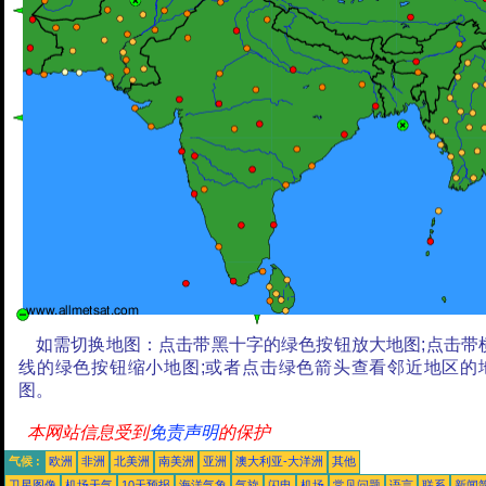
如需切换地图：点击带黑十字的绿色按钮放大地图;点击带
线的绿色按钮缩小地图;或者点击绿色箭头查看邻近地区的
图。
本网站信息受到
免责声明
的保护
气候 :
欧洲
非洲
北美洲
南美洲
亚洲
澳大利亚-大洋洲
其他
卫星图像
机场天气
10天预报
海洋气象
气旋
闪电
机场
常见问题
语言
联系
新闻