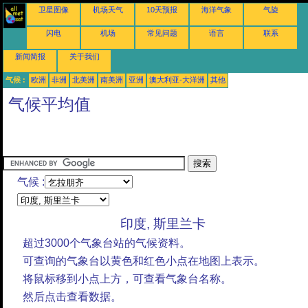
卫星图像
机场天气
10天预报
海洋气象
气旋
闪电
机场
常见问题
语言
联系
新闻简报
关于我们
气候 :
欧洲
非洲
北美洲
南美洲
亚洲
澳大利亚-大洋洲
其他
气候平均值
气候 :
印度, 斯里兰卡
超过3000个气象台站的气候资料。
可查询的气象台以黄色和红色小点在地图上表示。
将鼠标移到小点上方，可查看气象台名称。
然后点击查看数据。