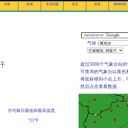
闪电
机场
常见问题
语言
联系
新闻简报
气候 :
富汗
超过3000个气象台站
可查询的气象台以黄色
将鼠标移到小点上方，
然后点击查看数据。
月均每日最低和最高温度。
°C/°F