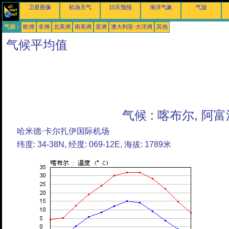
卫星图像
机场天气
10天预报
海洋气象
气旋
气候 :
欧洲
非洲
北美洲
南美洲
亚洲
澳大利亚-大洋洲
其他
气候平均值
气候 : 喀布尔, 阿
哈米德·卡尔扎伊国际机场
纬度: 34-38N, 经度: 069-12E, 海拔: 1789米