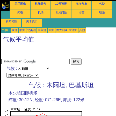
卫星图像
机场天气
10天预报
海洋气象
气旋
闪电
机场
常见问题
语言
联系
新闻简报
关于我们
气候 :
欧洲
非洲
北美洲
南美洲
亚洲
澳大利亚-大洋洲
其他
气候平均值
气候 :
气候 : 木爾坦, 巴基斯坦
木尔坦国际机场
纬度: 30-12N, 经度: 071-26E, 海拔: 122米