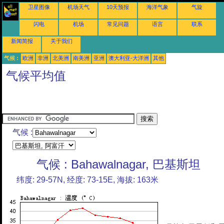
卫星图像
机场天气
10天预报
海洋气象
气旋
闪电
机场
常见问题
语言
联系
新闻简报
关于我们
气候 :
欧洲
非洲
北美洲
南美洲
亚洲
澳大利亚-大洋洲
其他
气候平均值
气候 :
气候 : Bahawalnagar, 巴基斯坦
纬度: 29-57N, 经度: 73-15E, 海拔: 163米