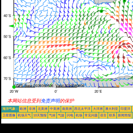
本网站信息受到
免责声明
的保护
海洋气象 :
欧洲
非洲
北美洲
中美洲
南美洲
西北太平洋
大洋洲
澳大利亚
印度洋
卫星图像
机场天气
10天预报
气候
气旋
闪电
机场
常见问题
语言
联系
新闻简报