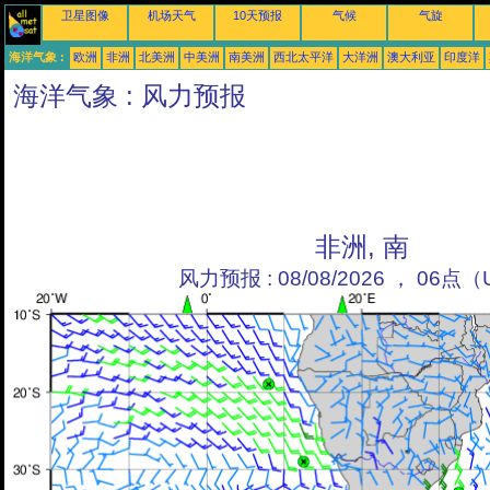
卫星图像
机场天气
10天预报
气候
气旋
海洋气象 :
欧洲
非洲
北美洲
中美洲
南美洲
西北太平洋
大洋洲
澳大利亚
印度洋
海洋气象 : 风力预报
非洲, 南
风力预报 : 08/08/2026 ， 06点