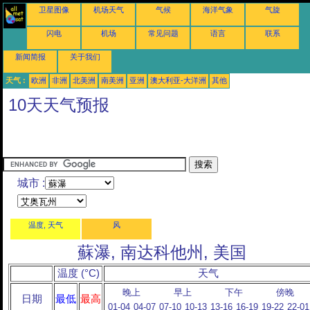
卫星图像
机场天气
气候
海洋气象
气旋
闪电
机场
常见问题
语言
联系
新闻简报
关于我们
天气 :
欧洲
非洲
北美洲
南美洲
亚洲
澳大利亚-大洋洲
其他
10天天气预报
城市 :
温度, 天气
风
蘇瀑, 南达科他州, 美国
温度 (°C)
天气
晚上
早上
下午
傍晚
日期
最低
最高
01-04
04-07
07-10
10-13
13-16
16-19
19-22
22-01