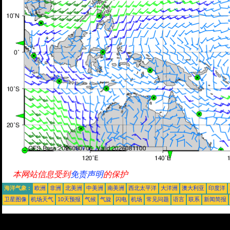
本网站信息受到
免责声明
的保护
海洋气象 :
欧洲
非洲
北美洲
中美洲
南美洲
西北太平洋
大洋洲
澳大利亚
印度洋
卫星图像
机场天气
10天预报
气候
气旋
闪电
机场
常见问题
语言
联系
新闻简报