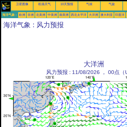
卫星图像
机场天气
10天预报
气候
气旋
海洋气象 :
欧洲
非洲
北美洲
中美洲
南美洲
西北太平洋
大洋洲
澳大利亚
印度洋
海洋气象 : 风力预报
大洋洲
风力预报 : 11/08/2026 ， 00点